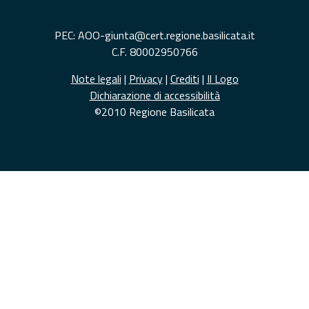
PEC: AOO-giunta@cert.regione.basilicata.it
C.F. 80002950766
Note legali
|
Privacy
|
Crediti
|
Il Logo
Dichiarazione di accessibilità
©2010 Regione Basilicata