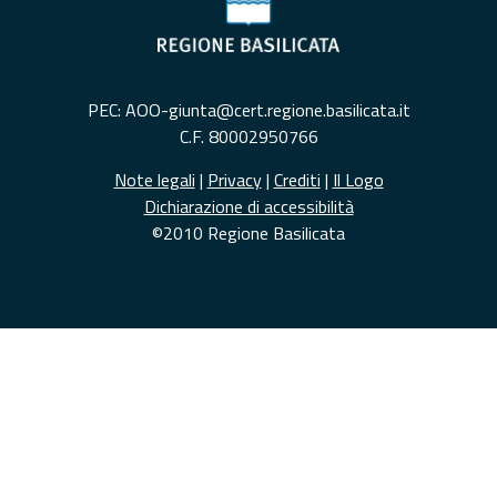
PEC: AOO-giunta@cert.regione.basilicata.it
C.F. 80002950766
Note legali
|
Privacy
|
Crediti
|
Il Logo
Dichiarazione di accessibilità
©2010 Regione Basilicata