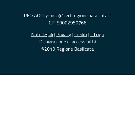
PEC: AOO-giunta@cert.regione.basilicata.it
C.F. 80002950766
Note legali
|
Privacy
|
Crediti
|
Il Logo
Dichiarazione di accessibilità
©2010 Regione Basilicata