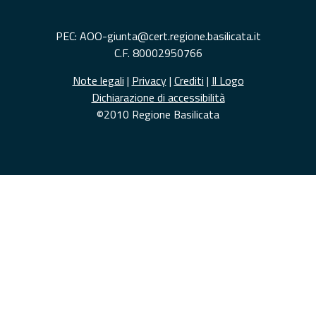
PEC: AOO-giunta@cert.regione.basilicata.it
C.F. 80002950766
Note legali
|
Privacy
|
Crediti
|
Il Logo
Dichiarazione di accessibilità
©2010 Regione Basilicata