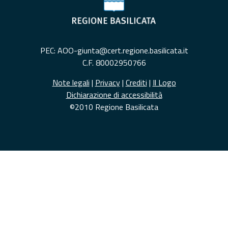
PEC: AOO-giunta@cert.regione.basilicata.it
C.F. 80002950766
Note legali
|
Privacy
|
Crediti
|
Il Logo
Dichiarazione di accessibilità
©2010 Regione Basilicata