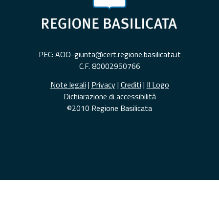
PEC: AOO-giunta@cert.regione.basilicata.it
C.F. 80002950766
Note legali
|
Privacy
|
Crediti
|
Il Logo
Dichiarazione di accessibilità
©2010 Regione Basilicata