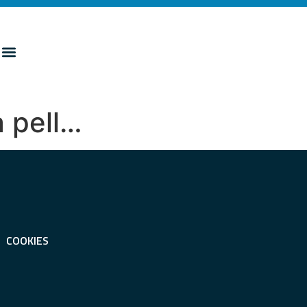
a pell…
COOKIES