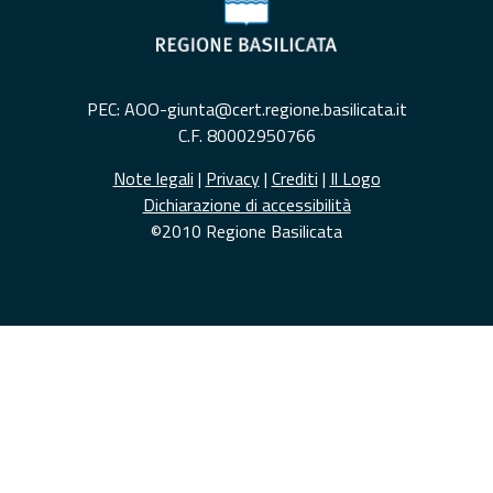
PEC: AOO-giunta@cert.regione.basilicata.it
C.F. 80002950766
Note legali
|
Privacy
|
Crediti
|
Il Logo
Dichiarazione di accessibilità
©2010 Regione Basilicata