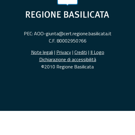
PEC: AOO-giunta@cert.regione.basilicata.it
C.F. 80002950766
Note legali
|
Privacy
|
Crediti
|
Il Logo
Dichiarazione di accessibilità
©2010 Regione Basilicata