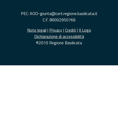
PEC: AOO-giunta@cert.regione.basilicata.it
C.F. 80002950766
Note legali
|
Privacy
|
Crediti
|
Il Logo
Dichiarazione di accessibilità
©2010 Regione Basilicata