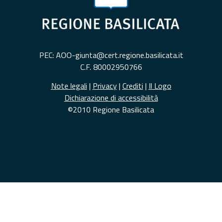
PEC: AOO-giunta@cert.regione.basilicata.it
C.F. 80002950766
Note legali
|
Privacy
|
Crediti
|
Il Logo
Dichiarazione di accessibilità
©2010 Regione Basilicata