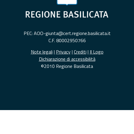
PEC: AOO-giunta@cert.regione.basilicata.it
C.F. 80002950766
Note legali
|
Privacy
|
Crediti
|
Il Logo
Dichiarazione di accessibilità
©2010 Regione Basilicata