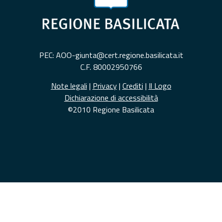
PEC: AOO-giunta@cert.regione.basilicata.it
C.F. 80002950766
Note legali
|
Privacy
|
Crediti
|
Il Logo
Dichiarazione di accessibilità
©2010 Regione Basilicata