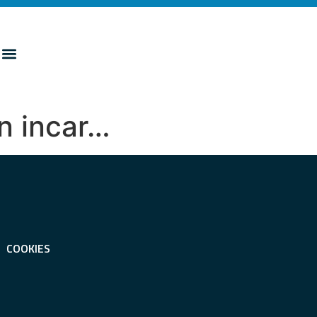
un incar…
COOKIES