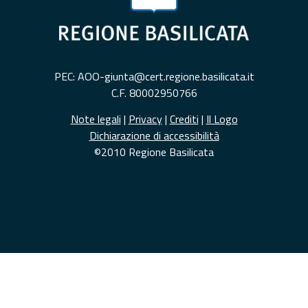
PEC: AOO-giunta@cert.regione.basilicata.it
C.F. 80002950766
Note legali
|
Privacy
|
Crediti
|
Il Logo
Dichiarazione di accessibilità
©2010 Regione Basilicata