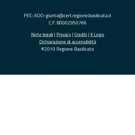
PEC: AOO-giunta@cert.regione.basilicata.it
C.F. 80002950766
Note legali
|
Privacy
|
Crediti
|
Il Logo
Dichiarazione di accessibilità
©2010 Regione Basilicata