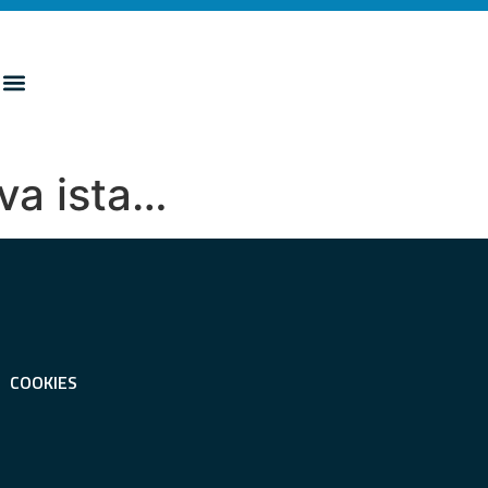
ova ista…
COOKIES