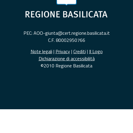
PEC: AOO-giunta@cert.regione.basilicata.it
C.F. 80002950766
Note legali
|
Privacy
|
Crediti
|
Il Logo
Dichiarazione di accessibilità
©2010 Regione Basilicata