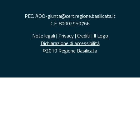
PEC: AOO-giunta@cert.regione.basilicata.it
C.F. 80002950766
Note legali
|
Privacy
|
Crediti
|
Il Logo
Dichiarazione di accessibilità
©2010 Regione Basilicata