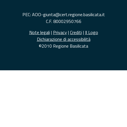
PEC: AOO-giunta@cert.regione.basilicata.it
C.F. 80002950766
Note legali
|
Privacy
|
Crediti
|
Il Logo
Dichiarazione di accessibilità
©2010 Regione Basilicata