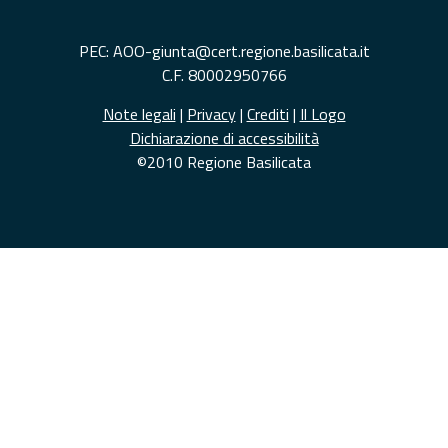
PEC: AOO-giunta@cert.regione.basilicata.it
C.F. 80002950766
Note legali
|
Privacy
|
Crediti
|
Il Logo
Dichiarazione di accessibilità
©2010 Regione Basilicata