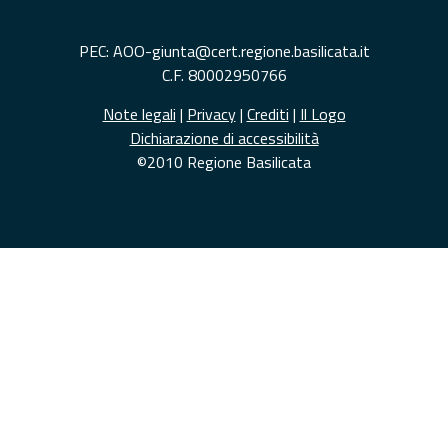
PEC: AOO-giunta@cert.regione.basilicata.it
C.F. 80002950766
Note legali
|
Privacy
|
Crediti
|
Il Logo
Dichiarazione di accessibilità
©2010 Regione Basilicata