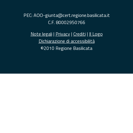
PEC: AOO-giunta@cert.regione.basilicata.it
C.F. 80002950766
Note legali
|
Privacy
|
Crediti
|
Il Logo
Dichiarazione di accessibilità
©2010 Regione Basilicata