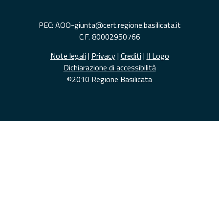
PEC: AOO-giunta@cert.regione.basilicata.it
C.F. 80002950766
Note legali
|
Privacy
|
Crediti
|
Il Logo
Dichiarazione di accessibilità
©2010 Regione Basilicata