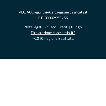
PEC: AOO-giunta@cert.regione.basilicata.it
C.F. 80002950766
Note legali
|
Privacy
|
Crediti
|
Il Logo
Dichiarazione di accessibilità
©2010 Regione Basilicata