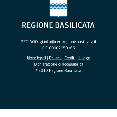
PEC: AOO-giunta@cert.regione.basilicata.it
C.F. 80002950766
Note legali
|
Privacy
|
Crediti
|
Il Logo
Dichiarazione di accessibilità
©2010 Regione Basilicata