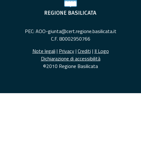
PEC: AOO-giunta@cert.regione.basilicata.it
C.F. 80002950766
Note legali
|
Privacy
|
Crediti
|
Il Logo
Dichiarazione di accessibilità
©2010 Regione Basilicata