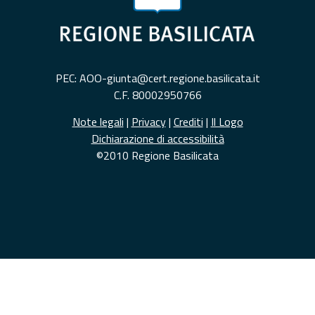
PEC: AOO-giunta@cert.regione.basilicata.it
C.F. 80002950766
Note legali
|
Privacy
|
Crediti
|
Il Logo
Dichiarazione di accessibilità
©2010 Regione Basilicata