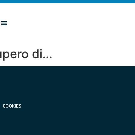
upero di…
COOKIES