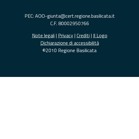
PEC: AOO-giunta@cert.regione.basilicata.it
C.F. 80002950766
Note legali
|
Privacy
|
Crediti
|
Il Logo
Dichiarazione di accessibilità
©2010 Regione Basilicata