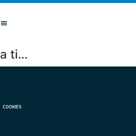
 a ti…
COOKIES