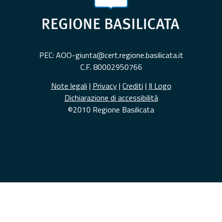
PEC: AOO-giunta@cert.regione.basilicata.it
C.F. 80002950766
Note legali
|
Privacy
|
Crediti
|
Il Logo
Dichiarazione di accessibilità
©2010 Regione Basilicata