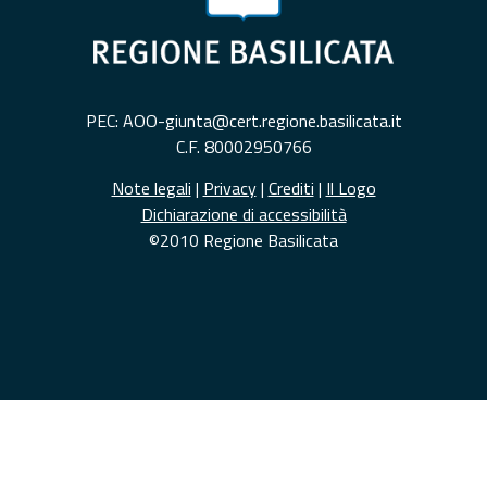
PEC: AOO-giunta@cert.regione.basilicata.it
C.F. 80002950766
Note legali
|
Privacy
|
Crediti
|
Il Logo
Dichiarazione di accessibilità
©2010 Regione Basilicata