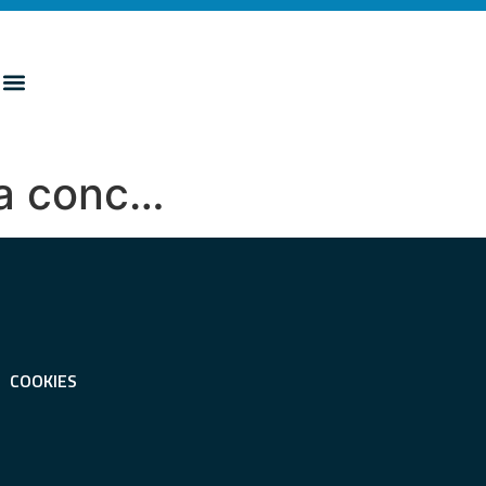
ova conc…
COOKIES