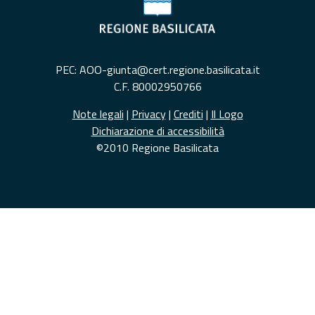
PEC: AOO-giunta@cert.regione.basilicata.it
C.F. 80002950766
Note legali
|
Privacy
|
Crediti
|
Il Logo
Dichiarazione di accessibilità
©2010 Regione Basilicata