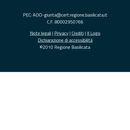
PEC: AOO-giunta@cert.regione.basilicata.it
C.F. 80002950766
Note legali
|
Privacy
|
Crediti
|
Il Logo
Dichiarazione di accessibilità
©2010 Regione Basilicata