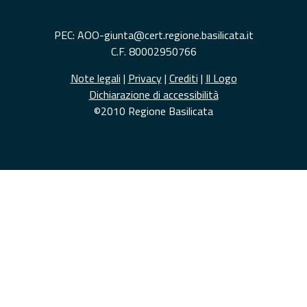
PEC: AOO-giunta@cert.regione.basilicata.it
C.F. 80002950766
Note legali
|
Privacy
|
Crediti
|
Il Logo
Dichiarazione di accessibilità
©2010 Regione Basilicata