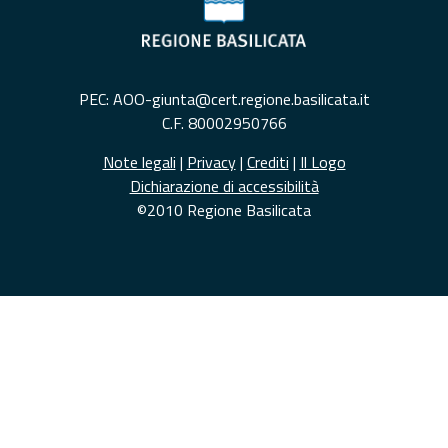
PEC: AOO-giunta@cert.regione.basilicata.it
C.F. 80002950766
Note legali
|
Privacy
|
Crediti
|
Il Logo
Dichiarazione di accessibilità
©2010 Regione Basilicata