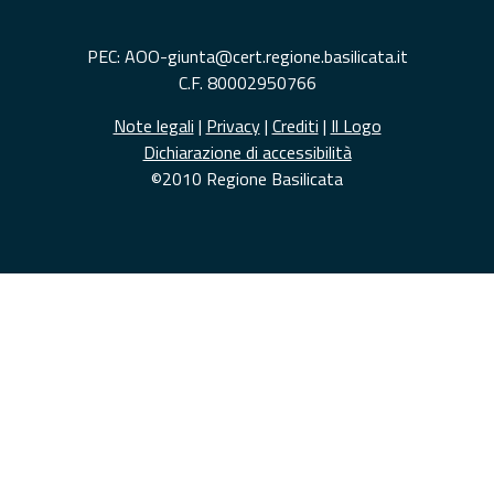
PEC: AOO-giunta@cert.regione.basilicata.it
C.F. 80002950766
Note legali
|
Privacy
|
Crediti
|
Il Logo
Dichiarazione di accessibilità
©2010 Regione Basilicata