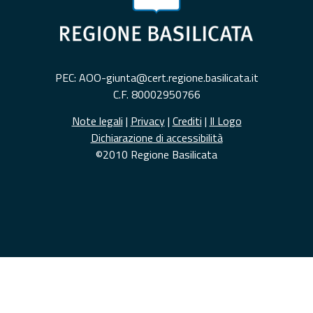
PEC: AOO-giunta@cert.regione.basilicata.it
C.F. 80002950766
Note legali
|
Privacy
|
Crediti
|
Il Logo
Dichiarazione di accessibilità
©2010 Regione Basilicata