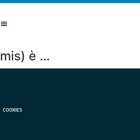
imis) è …
COOKIES