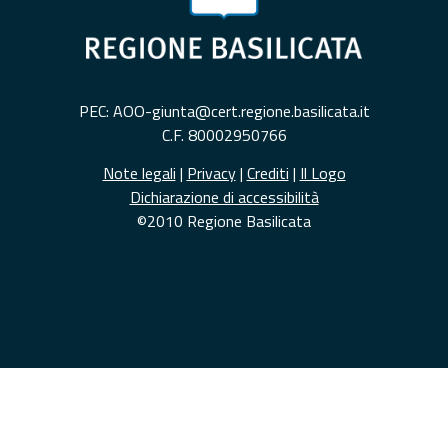
PEC: AOO-giunta@cert.regione.basilicata.it
C.F. 80002950766
Note legali
|
Privacy
|
Crediti
|
Il Logo
Dichiarazione di accessibilità
©2010 Regione Basilicata