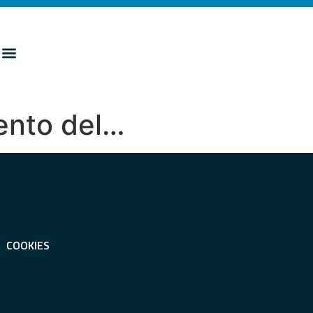
mento del…
COOKIES