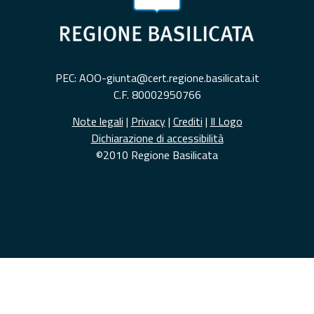
PEC: AOO-giunta@cert.regione.basilicata.it
C.F. 80002950766
Note legali
|
Privacy
|
Crediti
|
Il Logo
Dichiarazione di accessibilità
©2010 Regione Basilicata