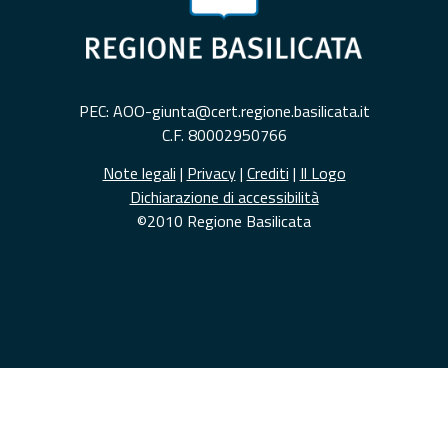
PEC: AOO-giunta@cert.regione.basilicata.it
C.F. 80002950766
Note legali
|
Privacy
|
Crediti
|
Il Logo
Dichiarazione di accessibilità
©2010 Regione Basilicata