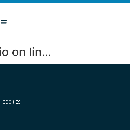
io on lin…
COOKIES