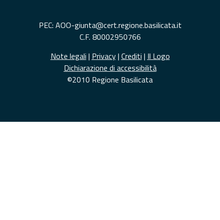
PEC: AOO-giunta@cert.regione.basilicata.it
C.F. 80002950766
Note legali
|
Privacy
|
Crediti
|
Il Logo
Dichiarazione di accessibilità
©2010 Regione Basilicata