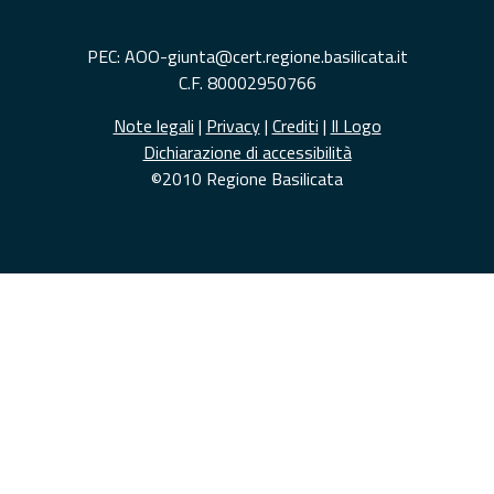
PEC: AOO-giunta@cert.regione.basilicata.it
C.F. 80002950766
Note legali
|
Privacy
|
Crediti
|
Il Logo
Dichiarazione di accessibilità
©2010 Regione Basilicata