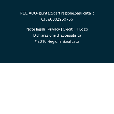
PEC: AOO-giunta@cert.regione.basilicata.it
C.F. 80002950766
Note legali
|
Privacy
|
Crediti
|
Il Logo
Dichiarazione di accessibilità
©2010 Regione Basilicata