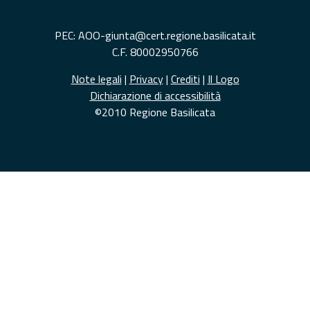
PEC: AOO-giunta@cert.regione.basilicata.it
C.F. 80002950766
Note legali
|
Privacy
|
Crediti
|
Il Logo
Dichiarazione di accessibilità
©2010 Regione Basilicata