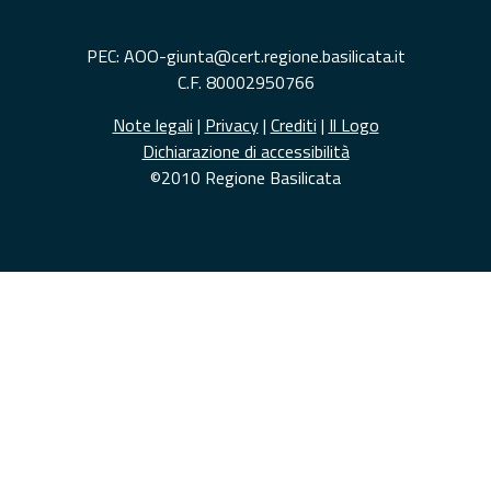
PEC: AOO-giunta@cert.regione.basilicata.it
C.F. 80002950766
Note legali
|
Privacy
|
Crediti
|
Il Logo
Dichiarazione di accessibilità
©2010 Regione Basilicata