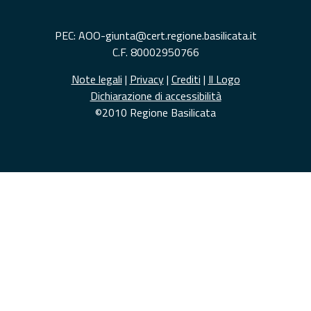
PEC: AOO-giunta@cert.regione.basilicata.it
C.F. 80002950766
Note legali
|
Privacy
|
Crediti
|
Il Logo
Dichiarazione di accessibilità
©2010 Regione Basilicata