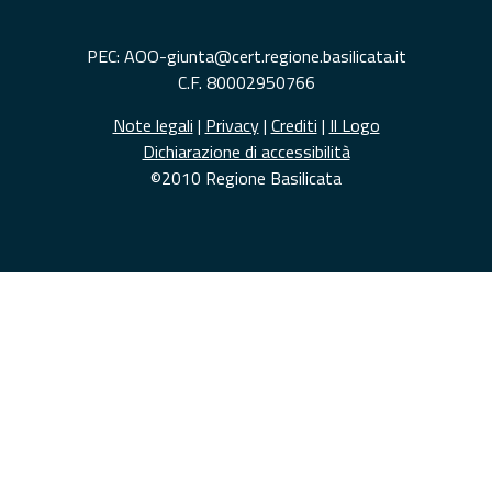
PEC: AOO-giunta@cert.regione.basilicata.it
C.F. 80002950766
Note legali
|
Privacy
|
Crediti
|
Il Logo
Dichiarazione di accessibilità
©2010 Regione Basilicata