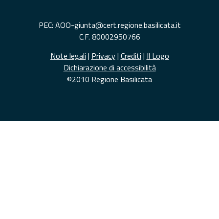
PEC: AOO-giunta@cert.regione.basilicata.it
C.F. 80002950766
Note legali
|
Privacy
|
Crediti
|
Il Logo
Dichiarazione di accessibilità
©2010 Regione Basilicata