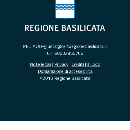
PEC: AOO-giunta@cert.regione.basilicata.it
C.F. 80002950766
Note legali
|
Privacy
|
Crediti
|
Il Logo
Dichiarazione di accessibilità
©2010 Regione Basilicata