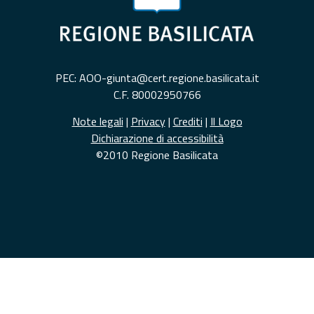
PEC: AOO-giunta@cert.regione.basilicata.it
C.F. 80002950766
Note legali
|
Privacy
|
Crediti
|
Il Logo
Dichiarazione di accessibilità
©2010 Regione Basilicata