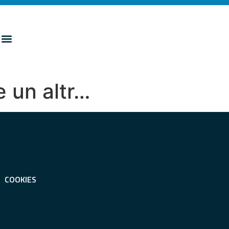
e un altr…
COOKIES