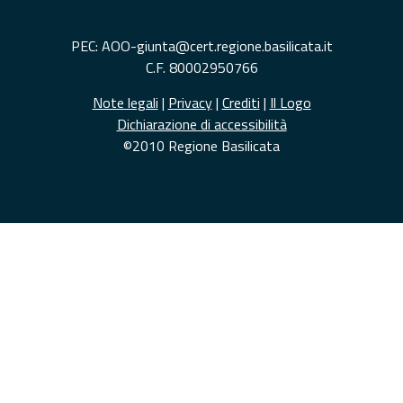
PEC: AOO-giunta@cert.regione.basilicata.it
C.F. 80002950766
Note legali
|
Privacy
|
Crediti
|
Il Logo
Dichiarazione di accessibilità
©2010 Regione Basilicata