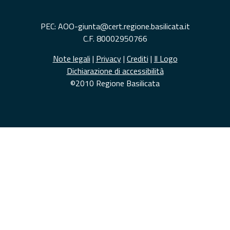
PEC: AOO-giunta@cert.regione.basilicata.it
C.F. 80002950766
Note legali
|
Privacy
|
Crediti
|
Il Logo
Dichiarazione di accessibilità
©2010 Regione Basilicata