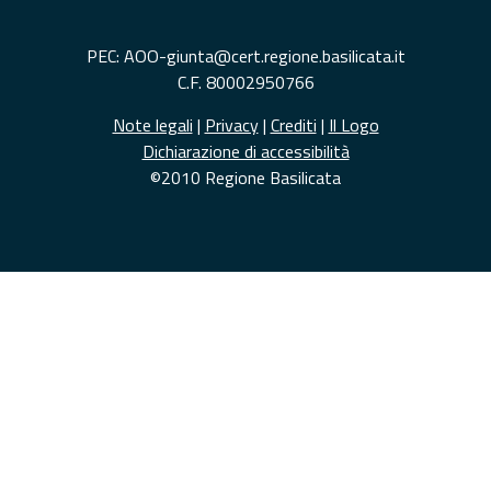
PEC: AOO-giunta@cert.regione.basilicata.it
C.F. 80002950766
Note legali
|
Privacy
|
Crediti
|
Il Logo
Dichiarazione di accessibilità
©2010 Regione Basilicata